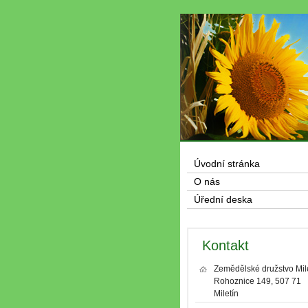
Úvodní stránka
O nás
Úřední deska
Kontakt
Zemědělské družstvo Mil
Rohoznice 149, 507 71
Miletín