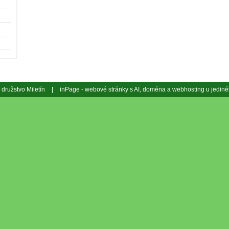
družstvo Miletín
|
inPage -
webové stránky
s AI,
doména
a
webhosting
u jediné