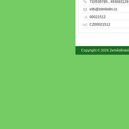
733539785 , 493693129
info@zdmiletin.cz
00021512
IČ
CZ00021512
DIČ
Copyright © 2026 Zemědělské 
Mapa webu